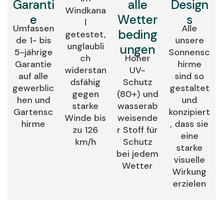
Garanti
alle
Design
Windkana
e
Wetter
s
l
Umfassen
Alle
beding
getestet,
de 1- bis
unsere
unglaubli
ungen
5-jährige
Sonnensc
ch
Hoher
Garantie
hirme
widerstan
UV-
auf alle
sind so
dsfähig
Schutz
gewerblic
gestaltet
gegen
(80+) und
hen und
und
starke
wasserab
Gartensc
konzipiert
Winde bis
weisende
hirme
, dass sie
zu 126
r Stoff für
eine
km/h
Schutz
starke
bei jedem
visuelle
Wetter
Wirkung
erzielen