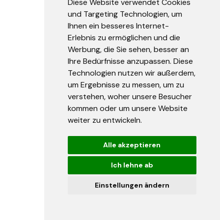
Diese Website verwendet Cookies
Fernbedienungs-
und Targeting Technologien, um
Sonnenschirmheizgerät.
Ihnen ein besseres Internet-
Privathaushalte und
Erlebnis zu ermöglichen und die
gewerbliche Einrichtungen
können von einem der drei
Werbung, die Sie sehen, besser an
Heizertypen profitieren und
Ihre Bedürfnisse anzupassen. Diese
eine Nutzung im Freien auch
Technologien nutzen wir außerdem,
bei kaltem und regnerischem
um Ergebnisse zu messen, um zu
Wetter ermöglichen.
verstehen, woher unsere Besucher
Das 3-kW-
Sonnenschirmheizgerät ist
kommen oder um unsere Website
energieeffizient und
weiter zu entwickeln.
wetterfest und wird sogar mit
einer Fernbedienung zur
Alle akzeptieren
Steuerung der Wärme
geliefert. Schließen Sie
Ich lehne ab
einfach das 195 cm lange
Kabel an eine Steckdose an
und genießen Sie das
Einstellungen ändern
Wintererlebnis im Freien.
Der
Golden 2000 elektrische
Sonnenschirmheizer
ist ein