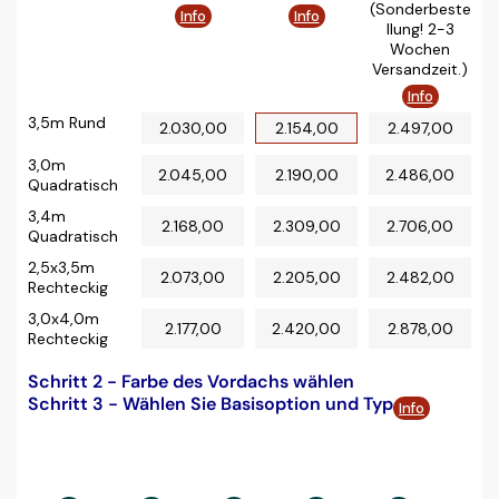
(Sonderbeste
Info
Info
llung! 2-3
Wochen
Versandzeit.)
Info
3,5m Rund
2.030,00
2.154,00
2.497,00
3,0m
2.045,00
2.190,00
2.486,00
Quadratisch
3,4m
2.168,00
2.309,00
2.706,00
Quadratisch
2,5x3,5m
2.073,00
2.205,00
2.482,00
Rechteckig
3,0x4,0m
2.177,00
2.420,00
2.878,00
Rechteckig
Schritt 2 - Farbe des Vordachs wählen
Schritt 3 - Wählen Sie Basisoption und Typ
Info