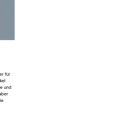
r für
kel
ße und
aber
ie